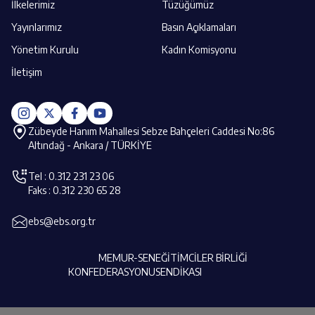
İlkelerimiz
Tüzüğümüz
Yayınlarımız
Basın Açıklamaları
Yönetim Kurulu
Kadın Komisyonu
İletişim
Zübeyde Hanım Mahallesi Sebze Bahçeleri Caddesi No:86
Altındağ - Ankara / TÜRKİYE
Tel : 0.312 231 23 06
Faks : 0.312 230 65 28
ebs@ebs.org.tr
MEMUR-SEN
EĞİTİMCİLER BİRLİĞİ
KONFEDERASYONU
SENDİKASI