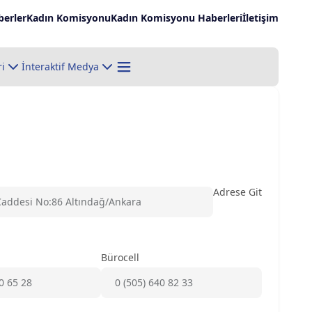
erler
Kadın Komisyonu
Kadın Komisyonu Haberleri
İletişim
ri
İnteraktif Medya
Adrese Git
addesi No:86 Altındağ/Ankara
Bürocell
0 65 28
0 (505) 640 82 33