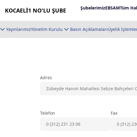
Şubelerimiz
EBSAM
Tüm Hab
KOCAELİ1 NO'LU ŞUBE
Yayınlarımız
Yönetim Kurulu
Basın Açıklamaları
Üyelik İşlemle
Adres
Zübeyde Hanım Mahallesi Sebze Bahçeleri C
Telefon
Fax
0 (312) 231 23 06
0 (312) 23