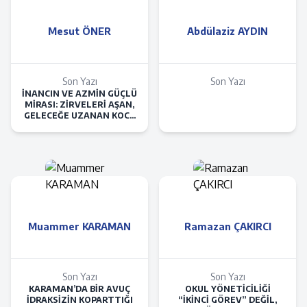
Mesut ÖNER
Abdülaziz AYDIN
Son Yazı
Son Yazı
İNANCIN VE AZMİN GÜÇLÜ
MİRASI: ZİRVELERİ AŞAN,
GELECEĞE UZANAN KOCA
BİR ÇINAR
Muammer KARAMAN
Ramazan ÇAKIRCI
Son Yazı
Son Yazı
KARAMAN’DA BİR AVUÇ
OKUL YÖNETİCİLİĞİ
İDRAKSİZİN KOPARTTIĞI
“İKİNCİ GÖREV” DEĞİL,