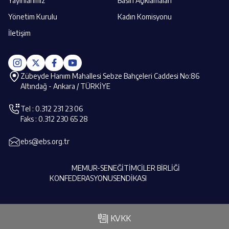
Yayınlarımız
Basın Açıklamaları
Yönetim Kurulu
Kadın Komisyonu
İletişim
Zübeyde Hanım Mahallesi Sebze Bahçeleri Caddesi No:86
Altındağ - Ankara / TÜRKİYE
Tel : 0.312 231 23 06
Faks : 0.312 230 65 28
ebs@ebs.org.tr
MEMUR-SEN
EĞİTİMCİLER BİRLİĞİ
KONFEDERASYONU
SENDİKASI
| KVKK