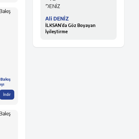
Ali DENİZ
İLKSAN’da Göz Boyayan
İyileştirme
 Bakış
ayı
İndir