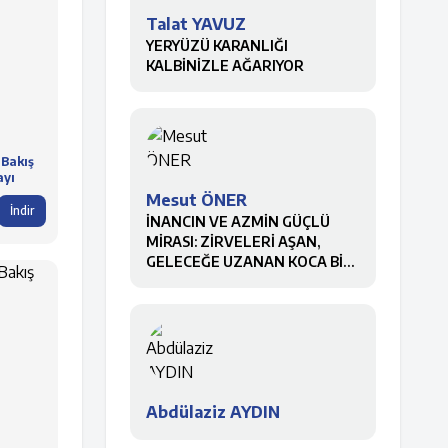
Talat YAVUZ
YERYÜZÜ KARANLIĞI
KALBİNİZLE AĞARIYOR
 Bakış
ayı
Mesut ÖNER
İndir
İNANCIN VE AZMİN GÜÇLÜ
MİRASI: ZİRVELERİ AŞAN,
GELECEĞE UZANAN KOCA BİR
ÇINAR
Abdülaziz AYDIN