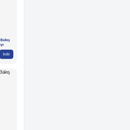
 Bakış
ayı
İndir