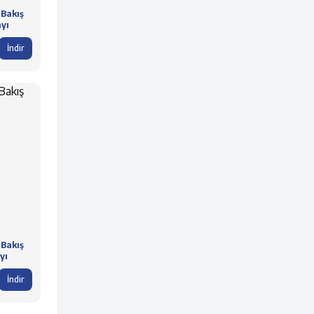
 Bakış
ayı
İndir
 Bakış
yı
İndir