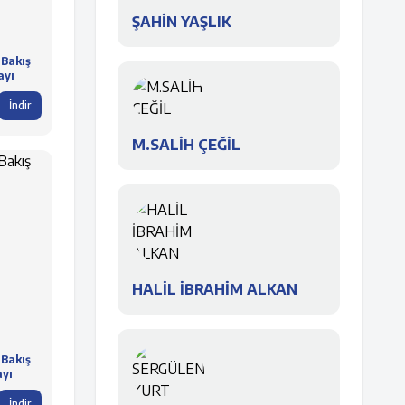
ŞAHİN YAŞLIK
 Bakış
ayı
İndir
M.SALİH ÇEĞİL
HALİL İBRAHİM ALKAN
 Bakış
ayı
İndir