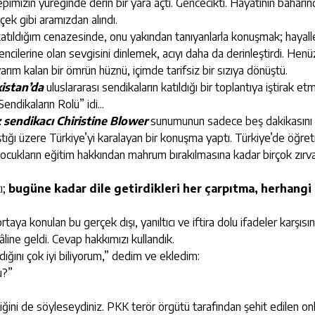
epimizin yüreğinde derin bir yara açtı. Gencecikti. Hayatının baharın
içek gibi aramızdan alındı.
tıldığım cenazesinde, onu yakından tanıyanlarla konuşmak; hayalle
ğrencilerine olan sevgisini dinlemek, acıyı daha da derinleştirdi. Hen
rım kalan bir ömrün hüznü, içimde tarifsiz bir sızıya dönüştü.
kistan’da
uluslararası sendikaların katıldığı bir toplantıya iştirak etm
ndikaların Rolü” idi...
iz sendikacı Chiristine Blower
sunumunun sadece beş dakikasını
ıştığı üzere Türkiye’yi karalayan bir konuşma yaptı. Türkiye’de öğre
cukların eğitim hakkından mahrum bırakılmasına kadar birçok zırva
ı;
bugüne kadar dile getirdikleri her çarpıtma, herhangi 
konulan bu gerçek dışı, yanıltıcı ve iftira dolu ifadeler karşısı
âline geldi. Cevap hakkımızı kullandık.
ığını çok iyi biliyorum,” dedim ve ekledim:
u?”
ini de söyleseydiniz. PKK terör örgütü tarafından şehit edilen on