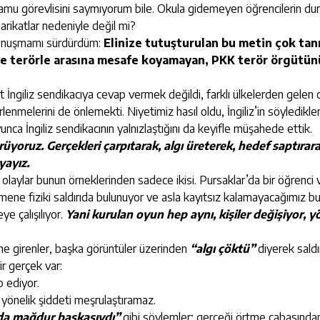
kamu görevlisini saymıyorum bile. Okula gidemeyen öğrencilerin d
rikatlar nedeniyle değil mi?
 konuşmamı sürdürdüm:
Elinize tutuşturulan bu metin çok tan
 ve terörle arasına mesafe koyamayan, PKK terör örgütü
 İngiliz sendikacıya cevap vermek değildi, farklı ülkelerden gelen 
rlenmelerini de önlemekti. Niyetimiz hasıl oldu, İngiliz’in söyledikle
ca İngiliz sendikacının yalnızlaştığını da keyifle müşahede ettik.
yoruz. Gerçekleri çarpıtarak, algı üreterek, hedef saptırar
yayız.
laylar bunun örneklerinden sadece ikisi. Pursaklar’da bir öğrenci v
etmene fiziki saldırıda bulunuyor ve asla kayıtsız kalamayacağımız b
ye çalışılıyor.
Yani kurulan oyun hep aynı, kişiler değişiyor, 
ine girenler, başka görüntüler üzerinden
“algı çöktü”
diyerek saldı
r gerçek var:
p ediyor.
yönelik şiddeti meşrulaştıramaz.
da mağdur başkasıydı”
gibi söylemler; gerçeği örtme çabasında