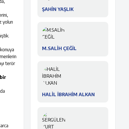
da,
ŞAHİN YAŞLIK
rini,
üz yolun
iştik.
M.SALİH ÇEĞİL
 konuya
tmenlerin
yı terör
bir
nda
HALİL İBRAHİM ALKAN
larca