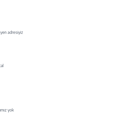
eyen adresiyiz
tal
rımız yok