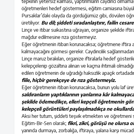
tepkinin yetersiz kalması, yaptırımların caydırıcı olmama
öğretmenleri hedef göstermesi, eğitim camiasına büyük
Pursaklar’daki olayda da gördüğümüz gibi, dövülen öğre
üretiliyor.
Bu dil; şiddeti sıradanlaştırır, failin cesare
Linçe ve itibar suikastına uğrayan, organize şekilde ift
mağdur edilmesine rıza göstermeyiz.
Eğer öğretmenin itibarı korunacaksa; öğretmene iftira ata
kalmayacağını görmesi gerekir. Caydırıcılık sağlanmada
Linçe maruz bırakılan, organize iftiralarla hedef gösteril
kelepçelenip gözaltına alınan ve kaçma ihtimali olmadığı
edilen öğretmenin de uğradığı haksızlık apaçık ortadadı
fiile, hiçbir gerekçeye de rıza göstermeyiz.
Eğer öğretmenin itibarı korunacaksa, bunun yolu laf üre
saldıranların yaptıklarının yanlarına kâr kalmayacağı
şekilde ödemedikçe, elleri kepçeli öğretmenin görü
kelepçeli görüntüleri paylaşılmadıkça ne okullardak
Aksi her tutum, şiddeti teşvik etmekten ve öğretmeni 
Eğitim-Bir-Sen olarak;
fikri, zikri, görüşü ne olursa
yanında durmaya, zorbalığa, iftiraya, yalana karşı mü