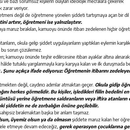
sı ve bazı sorumsuz kişilerin olayları ideolojik mecralara çekerek
 zarar veriyor.
tmeni değil de öğretmene yönelen şiddeti tartışmaya açan bir dil
tini artırır, öğretmeni ise yalnızlaştırır.
iraya maruz bırakılan, kamuoyu önünde itibarı zedelenen hiçbir öğre
nların, okula gelip şiddet uygulayanların yaptıkları eylemin karşılı
n bu sorun çözülemez.
en; kamuoyu önünde teşhir edilircesine itibarı ayaklar altına alınarak
 hâlde tutuklu yargılanmayla karşı karşıya kalan ve ilk duruşmada b
r
. Şunu açıkça ifade ediyoruz: Öğretmenin itibarını zedeleyen
tmekten değil, caydırıcı adımlar atmaktan geçer.
Okula gidip öğ
nı herkes görmelidir. Bu kişiler, işledikleri fiilin bedelini en
ntüsü yerine öğretmene saldıranların veya iftira atanların e
i şiddetin ne de zorbalığın önüne geçilebilir.
sahipsiz bırakmaktan başka bir anlam taşımaz.
 olsun, üyemiz olsun ya da olmasın
şiddete maruz kalan her öğr
cadele etmeye devam edeceğiz,
gerek operasyon çocuklarına ge