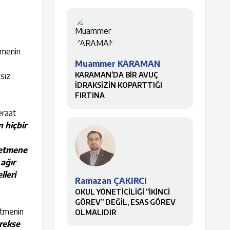
tmenin
Muammer KARAMAN
KARAMAN’DA BİR AVUÇ
ksız
İDRAKSİZİN KOPARTTIĞI
FIRTINA
eraat
 hiçbir
retmene
 ağır
lleri
Ramazan ÇAKIRCI
OKUL YÖNETİCİLİĞİ “İKİNCİ
GÖREV” DEĞİL, ESAS GÖREV
etmenin
OLMALIDIR
rekse