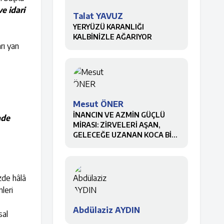
e idari
Talat YAVUZ
YERYÜZÜ KARANLIĞI
KALBİNİZLE AĞARIYOR
arı yan
Mesut ÖNER
İNANCIN VE AZMİN GÜÇLÜ
ade
MİRASI: ZİRVELERİ AŞAN,
GELECEĞE UZANAN KOCA BİR
ÇINAR
zde hâlâ
leri
Abdülaziz AYDIN
sal