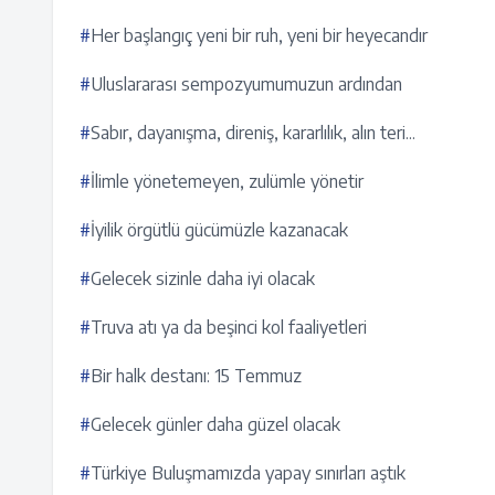
#
Her başlangıç yeni bir ruh, yeni bir heyecandır
#
Uluslararası sempozyumumuzun ardından
#
Sabır, dayanışma, direniş, kararlılık, alın teri...
#
İlimle yönetemeyen, zulümle yönetir
#
İyilik örgütlü gücümüzle kazanacak
#
Gelecek sizinle daha iyi olacak
#
Truva atı ya da beşinci kol faaliyetleri
#
Bir halk destanı: 15 Temmuz
#
Gelecek günler daha güzel olacak
#
Türkiye Buluşmamızda yapay sınırları aştık