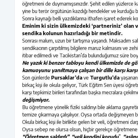
öğretmeni de duymamışsınızdır. Şehit edilen yüzlerce 
yine bu terör örgütünün kazdığı hendekler ve kurduğu ba
Sonra kaynağı belli yazdıklarına ithafen işaret ederek
Eminim ki sizin ülkemizdeki ‘partneriniz’ olan
sendika kolunun hazırladığı bir metindir.
Sonrası malum, uzun bir tartışma yaşandı. Maksadım salt
sendikacının çarpıtılmış bilgilere maruz kalmasını ve zehi
itibar edilmedi ve Tacikistan’da bulunduğumuz süre boyun
Ne yazık ki benzer tabloyu kendi ülkemizde de görü
kamuoyunu yanıltmaya çalışan bir dille karşı karşı
Son günlerde
Pursaklar’da
ve
Turgutlu’da
yaşanan o
birkaç kişi ile okula geliyor, Türk Eğitim Sen üyesi öğr
karşı tepkimiz birileri tarafından başka mecralara çekilme
değişmiyor.
Bu öğretmene yönelik fiziki saldırıyı bile aklama gayret
temize çıkarmaya çalışılıyor. Oysa ortada değişmeyen bi
Okula birkaç kişi ile birlikte gelen bir veli, öğretmeni dar
Oysa sebep ne olursa olsun, hiçbir gerekçe öğretmene 
“Öğretmen saldırdı”
,
“veli kendini korudu
”,
“aslın