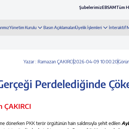
Şubelerimiz
EBSAM
Tüm H
arımız
Yönetim Kurulu
Basın Açıklamaları
Üyelik İşlemleri
İnteraktif
Yazar : Ramazan ÇAKIRCI
2026-04-09 10:00:20
Görü
 Gerçeği Perdelediğinde Çök
 ÇAKIRCI
ne dönerken PKK terör örgütünün hain saldırısıyla şehit edilen
Ay