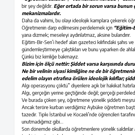
bir şey değildir.
Eğer ortada bir sorun varsa bunun ç
mekanizmalardır.
Daha da vahimi, bu olayı ideolojik kamplara çekerek öğretm
Öğretmenin darp edilmesini perdelemek için
“Eğitim-
yana dizmek; meseleyi aydınlatmaz, aksine bulandırır.
Eğitim-Bir-Sen’i hedef alan gazeteci kılıfındaki şahıs ve
gündemleştirmeye çalıştıkları ve bunu yaparken de ahlak
Çünkü biz kimliğe bakmayız.
Bizim için ölçü nettir: Şiddet varsa karşısında duru
Ne bir velinin siyasi kimliğine ne de bir öğretme
edelim olayın etrafına örülen ideolojik kılıflar; şid
Algı operasyonu çöktü” diyenlere açık bir hakikat hatır
Algı, gerçeğin yerine geçtiğinde değil; gerçeği perdeled
Ve burada çöken şey, öğretmene yönelik şiddeti meşrulaşt
Ancak teröre kurban verdiğimiz Aybüke öğretmen başta 
tazedir. Tıpkı İstanbul ve Kocaeli’nde öğrencileri tarafı
unutmadığımız gibi…
Son dönemde okullarda öğretmenlere yönelik saldırılar ar