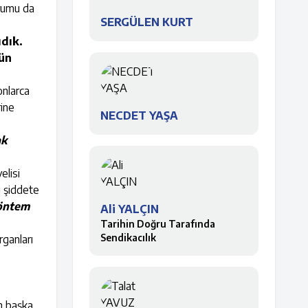
urumu da
SERGÜLEN KURT
ıdık.
nün
onlarca
rine
NECDET YAŞA
ak
elisi
u şiddete
yöntem
Ali YALÇIN
Tarihin Doğru Tarafında
Sendikacılık
rganları
n başka