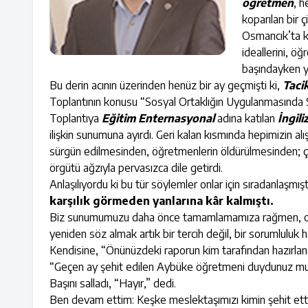
öğretmen
, h
koparılan bir ç
Osmancık’ta ka
ideallerini, ö
başındayken ya
Bu derin acının üzerinden henüz bir ay geçmişti ki,
Taci
Toplantının konusu “Sosyal Ortaklığın Uygulanmasında Se
Toplantıya
Eğitim Enternasyonal
adına katılan
İngil
ilişkin sunumuna ayırdı. Geri kalan kısmında hepimizin al
sürgün edilmesinden, öğretmenlerin öldürülmesinden; ço
örgütü ağzıyla pervasızca dile getirdi.
Anlaşılıyordu ki bu tür söylemler onlar için sıradanlaşmışt
karşılık görmeden yanlarına kâr kalmıştı.
Biz sunumumuzu daha önce tamamlamamıza rağmen, ortaya 
yeniden söz almak artık bir tercih değil, bir sorumluluk h
Kendisine, “Önünüzdeki raporun kim tarafından hazırland
“Geçen ay şehit edilen Aybüke öğretmeni duydunuz m
Başını salladı, “Hayır,” dedi.
Ben devam ettim: Keşke meslektaşımızı kimin şehit ettiğ