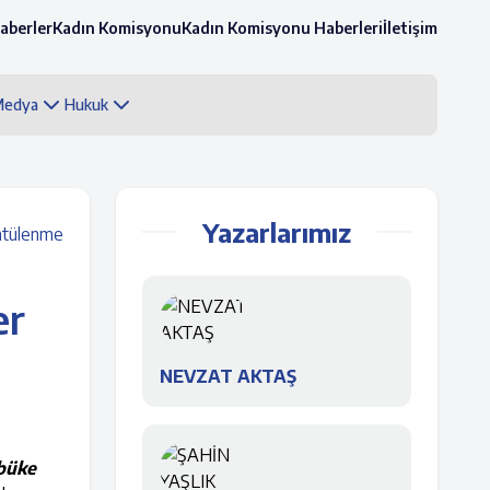
aberler
Kadın Komisyonu
Kadın Komisyonu Haberleri
İletişim
 Medya
Hukuk
Yazarlarımız
ntülenme
er
NEVZAT AKTAŞ
büke