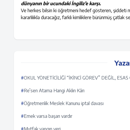
dünyanın bir ucundaki İngiliz’e karşı.
Ve herkes bilsin ki öğretmeni hedef gösteren, şiddeti meş
kararlılıkla duracağız, farklı kimliklere bürünmüş çatlak 
Yaza
#
OKUL YÖNETİCİLİĞİ “İKİNCİ GÖREV” DEĞİL, ESA
#
Re’sen Atama Hangi Aklın Kârı
#
Öğretmenlik Meslek Kanunu iptal davası
#
Emek varsa başarı vardır
#
Mutfak yangın yeri