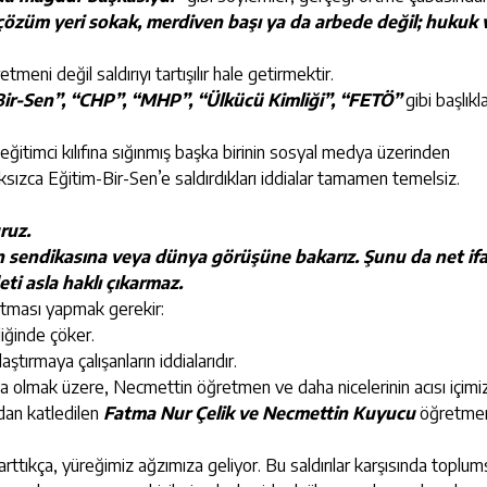
özüm yeri sokak, merdiven başı ya da arbede değil; hukuk v
eni değil saldırıyı tartışılır hale getirmektir.
Bir-Sen”, “CHP”, “MHP”, “Ülkücü Kimliği”, “FETÖ”
gibi başlıkl
 eğitimci kılıfına sığınmış başka birinin sosyal medya üzerinden
sızca Eğitim-Bir-Sen’e saldırdıkları iddialar tamamen temelsiz.
ruz.
nin sendikasına veya dünya görüşüne bakarız.
Şunu da net if
deti asla haklı çıkarmaz.
latması yapmak gerekir:
iğinde çöker.
ırmaya çalışanların iddialarıdır.
olmak üzere, Necmettin öğretmen ve daha nicelerinin acısı içimi
ndan katledilen
Fatma Nur Çelik ve Necmettin Kuyucu
öğretmen
ttıkça, yüreğimiz ağzımıza geliyor. Bu saldırılar karşısında toplum