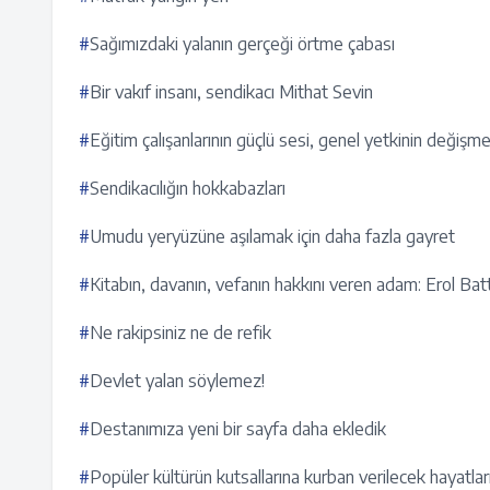
#
Sağımızdaki yalanın gerçeği örtme çabası
#
Bir vakıf insanı, sendikacı Mithat Sevin
#
Eğitim çalışanlarının güçlü sesi, genel yetkinin değişm
#
Sendikacılığın hokkabazları
#
Umudu yeryüzüne aşılamak için daha fazla gayret
#
Kitabın, davanın, vefanın hakkını veren adam: Erol Bat
#
Ne rakipsiniz ne de refik
#
Devlet yalan söylemez!
#
Destanımıza yeni bir sayfa daha ekledik
#
Popüler kültürün kutsallarına kurban verilecek hayatla